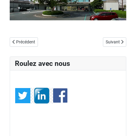
Article précédent : Nouvelle Mini Cooper S GT édition
Article suivant
Précédent
Suivant
Roulez avec nous