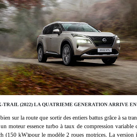
X-TRAIL (2022) LA QUATRIEME GENERATION ARRIVE E
en sur la route que sortir des entiers battus grâce à sa tra
oteur essence turbo à taux de compression variable de 1,
h (150 kW)pour le modèle 2 roues motrices. La version i