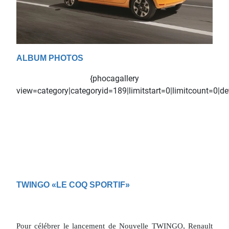
ALBUM PHOTOS
{phocagallery
view=category|categoryid=189|limitstart=0|limitcount=0|d
TWINGO «LE COQ SPORTIF»
Pour célébrer le lancement de Nouvelle TWINGO, Renault