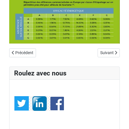
Article précédent : MERCEDES AMG GT BLACK SERIES NOUVEL
Article suiva
Précédent
Suivant
Roulez avec nous