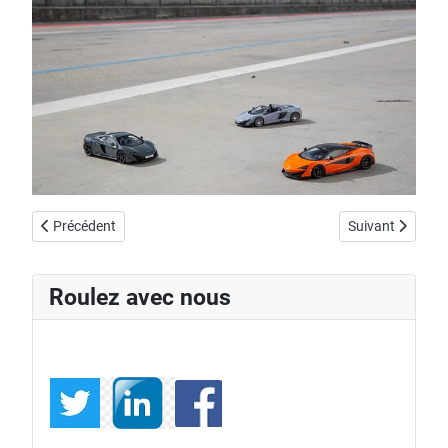
Article précédent : Les carburants vont changer de nom
Article suivant
Précédent
Suivant
Roulez avec nous