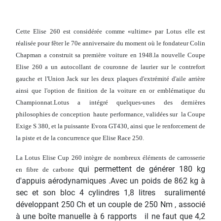
Cette Elise 260 est considérée comme «ultime» par Lotus elle est
réalisée pour fêter le 70e anniversaire du moment où le fondateur Colin
Chapman a construit sa première voiture en 1948.la nouvelle Coupe
Elise 260 a un autocollant de couronne de laurier sur le contrefort
gauche et l'Union Jack sur les deux plaques d'extrémité d'aile arrière
ainsi que l'option de finition de la voiture en or emblématique du
Championnat.Lotus a intégré quelques-unes des dernières
philosophies de conception haute performance, validées sur la Coupe
Exige S 380, et la puissante Evora GT430, ainsi que le renforcement de
la piste et de la concurrence que Elise Race 250.
La Lotus Elise Cup 260 intègre de nombreux éléments de carrosserie
qui permettent de générer 180 kg
en fibre de carbone
d'appuis aérodynamiques .Avec un poids de 862 kg à
sec et son bloc 4 cylindres 1,8 litres suralimenté
développant 250 Ch et un couple de 250 Nm , associé
à une boîte manuelle à 6 rapports il ne faut que 4,2