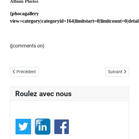
Album Photos
{phocagallery
view=category|categoryid=164|limitstart=0|limitcount=0|deta
{jcomments on}
Article précédent : Citroen C4 Cactus disponible à la commande
Article suivant 
Précédent
Suivant
Roulez avec nous