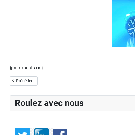
{jcomments on}
Article précédent : Seat lance son offensive produit
Précédent
Roulez avec nous