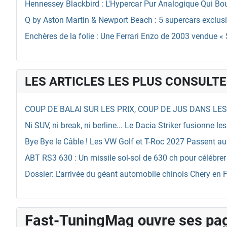
Hennessey Blackbird : L'Hypercar Pur Analogique Qui Bo
Q by Aston Martin & Newport Beach : 5 supercars exclusiv
Enchères de la folie : Une Ferrari Enzo de 2003 vendue « 
LES ARTICLES LES PLUS CONSULT
COUP DE BALAI SUR LES PRIX, COUP DE JUS DANS LES
Ni SUV, ni break, ni berline... Le Dacia Striker fusionne l
Bye Bye le Câble ! Les VW Golf et T-Roc 2027 Passent au 
ABT RS3 630 : Un missile sol-sol de 630 ch pour célébrer
Dossier: L'arrivée du géant automobile chinois Chery en 
Fast-TuningMag ouvre ses pa