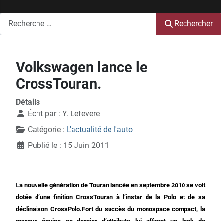
Rechercher
Rechercher
Volkswagen lance le
CrossTouran.
Détails
Écrit par :
Y. Lefevere
Catégorie :
L'actualité de l'auto
Publié le : 15 Juin 2011
L
a
nouvelle génération de Touran lancée en septembre 2010 se voit
dotée d’une finition CrossTouran à l’instar de la Polo et de sa
déclinaison CrossPolo.
Fort du succès du monospace compact, la
marque équipe ce dernier d’attributs lui offrant un look de