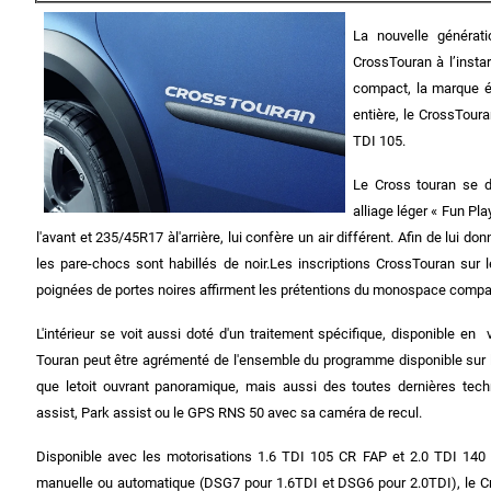
La nouvelle générat
CrossTouran à l’insta
compact, la marque équ
entière, le CrossTour
TDI 105.
Le Cross touran se d
alliage léger « Fun P
l'avant et 235/45R17 àl'arrière, lui confère un air différent. Afin de lui 
les pare-chocs sont habillés de noir.Les inscriptions CrossTouran sur l
poignées de portes noires affirment les prétentions du monospace compa
L'intérieur se voit aussi doté d'un traitement spécifique, disponible e
Touran peut être agrémenté de l'ensemble
du programme disponible sur la 
que letoit ouvrant panoramique, mais aussi des toutes dernières tec
assist, Park assist ou le GPS RNS 50 avec sa caméra de recul.
Disponible avec les motorisations 1.6 TDI 105 CR FAP et 2.0 TDI 140
manuelle ou automatique (DSG7 pour 1.6TDI et DSG6 pour 2.0TDI), le 